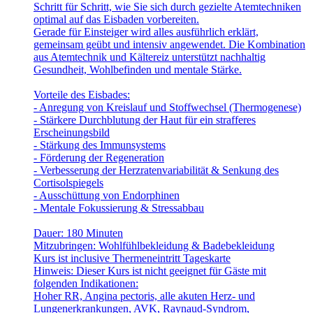
Schritt für Schritt, wie Sie sich durch gezielte Atemtechniken
optimal auf das Eisbaden vorbereiten.
Gerade für Einsteiger wird alles ausführlich erklärt,
gemeinsam geübt und intensiv angewendet. Die Kombination
aus Atemtechnik und Kältereiz unterstützt nachhaltig
Gesundheit, Wohlbefinden und mentale Stärke.
Vorteile des Eisbades:
- Anregung von Kreislauf und Stoffwechsel (Thermogenese)
- Stärkere Durchblutung der Haut für ein strafferes
Erscheinungsbild
- Stärkung des Immunsystems
- Förderung der Regeneration
- Verbesserung der Herzratenvariabilität & Senkung des
Cortisolspiegels
- Ausschüttung von Endorphinen
- Mentale Fokussierung & Stressabbau
Dauer: 180 Minuten
Mitzubringen: Wohlfühlbekleidung & Badebekleidung
Kurs ist inclusive Thermeneintritt Tageskarte
Hinweis: Dieser Kurs ist nicht geeignet für Gäste mit
folgenden Indikationen:
Hoher RR, Angina pectoris, alle akuten Herz- und
Lungenerkrankungen, AVK, Raynaud-Syndrom,