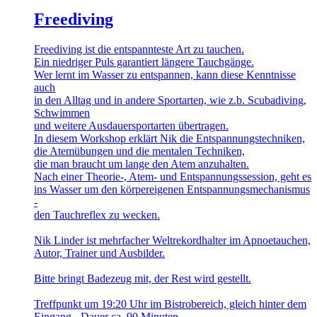
Freediving
Freediving ist die entspannteste Art zu tauchen.
Ein niedriger Puls garantiert längere Tauchgänge.
Wer lernt im Wasser zu entspannen, kann diese Kenntnisse
auch
in den Alltag und in andere Sportarten, wie z.b. Scubadiving,
Schwimmen
und weitere Ausdauersportarten übertragen.
In diesem Workshop erklärt Nik die Entspannungstechniken,
die Atemübungen und die mentalen Techniken,
die man braucht um lange den Atem anzuhalten.
Nach einer Theorie-, Atem- und Entspannungssession, geht es
ins Wasser um den körpereigenen Entspannungsmechanismus
-
den Tauchreflex zu wecken.
Nik Linder ist mehrfacher Weltrekordhalter im Apnoetauchen,
Autor, Trainer und Ausbilder.
Bitte bringt Badezeug mit, der Rest wird gestellt.
Treffpunkt um 19:20 Uhr im Bistrobereich, gleich hinter dem
Eingang - Dauer ca. 90 Minuten