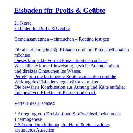
Eisbaden für Profis & Geübte
21 Kurse
Eisbaden für Profis & Geübte
Gemeinsam atmen – eintauchen – Routine festigen
Für alle, die regelmäßig Eisbaden und ihre Praxis beibehalten
möchten.
Dieses kompakte Format konzentriert sich auf das
Wesentliche: kurze Einweisung, gezielte Atemtechniken
und direktes Eintauchen ins Wasser.
Perfekt, um die bestehende Routine zu stärken und die
Wirkung des Eisbadens regelmäßig zu nutzen.
Die bewährte Kombination aus Atmung und Kälte entfaltet
ihre positiven Effekte auf Körper und Geist.
Vorteile des Eisbades:
* Anregung von Kreislauf und Stoffwechsel, bekannt als
Thermogenese
* Stärkere Durchblutung der Haut für ein strafferes,
gesünderes Aussehen