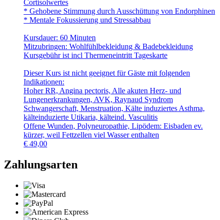
Cortisolwertes
* Gehobene Stimmung durch Ausschüttung von Endorphinen
* Mentale Fokussierung und Stressabbau
Kursdauer: 60 Minuten
Mitzubringen: Wohlfühlbekleidung & Badebekleidung
Kursgebühr ist incl Thermeneintritt Tageskarte
Dieser Kurs ist nicht geeignet für Gäste mit folgenden
Indikationen:
Hoher RR, Angina pectoris, Alle akuten Herz- und
Lungenerkrankungen, AVK, Raynaud Syndrom
Schwangerschaft, Menstruation, Kälte induziertes Asthma,
kälteinduzierte Utikaria, kälteind. Vasculitis
Offene Wunden, Polyneuropathie, Lipödem: Eisbaden ev.
kürzer, weil Fettzellen viel Wasser enthalten
€
49,00
Zahlungsarten