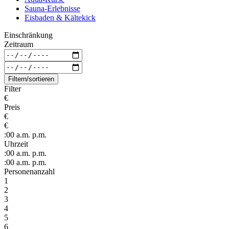
Sauna-Erlebnisse
Eisbaden & Kältekick
Einschränkung
Zeitraum
Filtern/sortieren
Filter
€
Preis
€
€
:00
a.m.
p.m.
Uhrzeit
:00
a.m.
p.m.
:00
a.m.
p.m.
Personenanzahl
1
2
3
4
5
6