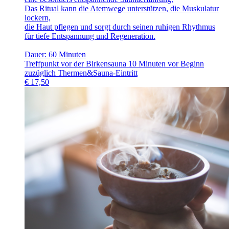
Das Ritual kann die Atemwege unterstützen, die Muskulatur
lockern,
die Haut pflegen und sorgt durch seinen ruhigen Rhythmus
für tiefe Entspannung und Regeneration.
Dauer: 60 Minuten
Treffpunkt vor der Birkensauna 10 Minuten vor Beginn
zuzüglich Thermen&Sauna-Eintritt
€
17,50