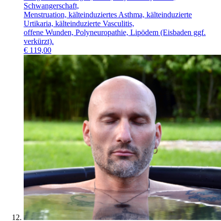
Schwangerschaft,
Menstruation, kälteinduziertes Asthma, kälteinduzierte
Urtikaria, kälteinduzierte Vasculitis,
offene Wunden, Polyneuropathie, Lipödem (Eisbaden ggf.
verkürzt).
€
119,00