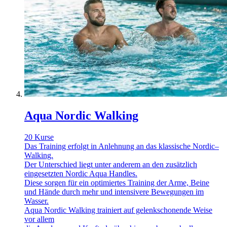
Aqua Nordic Walking
20 Kurse
Das Training erfolgt in Anlehnung an das klassische Nordic–
Walking.
Der Unterschied liegt unter anderem an den zusätzlich
eingesetzten Nordic Aqua Handles.
Diese sorgen für ein optimiertes Training der Arme, Beine
und Hände durch mehr und intensivere Bewegungen im
Wasser.
Aqua Nordic Walking trainiert auf gelenkschonende Weise
vor allem