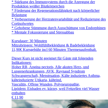
* Stärkung des Immunsystems durch die Anregung der
Produktion weißer Blutkörperchen
* Förderung der Regenerationsfähigkeit nach körperlicher
Belastung
* Verbesserung der Herzratenvariabilität und Reduzierung des
Cortisolwertes
* Gehobene Stimmung durch Ausschüttung von Endorphinen
* Mentale Fokussierung und Stressabbau
Kursdauer: 30 Minuten
Mitzubringen: Wohlfühlbekleidung & Badebekleidung
11,90€ Kursgebühr incl 60 Minuten Thermenaufenthalt.
Dieser Kurs ist nicht geeignet für Gäste mit folgenden
Indikationen:
Hoher RR, Angina pectoris, Alle akuten Herz- und
Lungenerkrankungen, AVK, Raynaud Syndrom
Schwangerschaft, Menstruation, Kälte induziertes Asthma,
kälteinduzierte Utikaria, kälteind.
Vasculitis, Offene Wunden, Polyneuropathie,
Lipödem: Eisbaden ev. kürzer, weil Fettzellen viel Wasser
enthalten
€
11,90