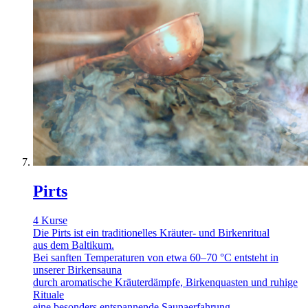
Pirts
4 Kurse
Die Pirts ist ein traditionelles Kräuter- und Birkenritual
aus dem Baltikum.
Bei sanften Temperaturen von etwa 60–70 °C entsteht in
unserer Birkensauna
durch aromatische Kräuterdämpfe, Birkenquasten und ruhige
Rituale
eine besonders entspannende Saunaerfahrung.