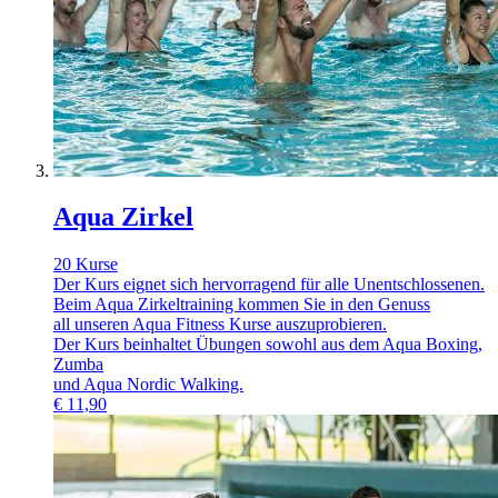
Aqua Zirkel
20 Kurse
Der Kurs eignet sich hervorragend für alle Unentschlossenen.
Beim Aqua Zirkeltraining kommen Sie in den Genuss
all unseren Aqua Fitness Kurse auszuprobieren.
Der Kurs beinhaltet Übungen sowohl aus dem Aqua Boxing,
Zumba
und Aqua Nordic Walking.
€
11,90