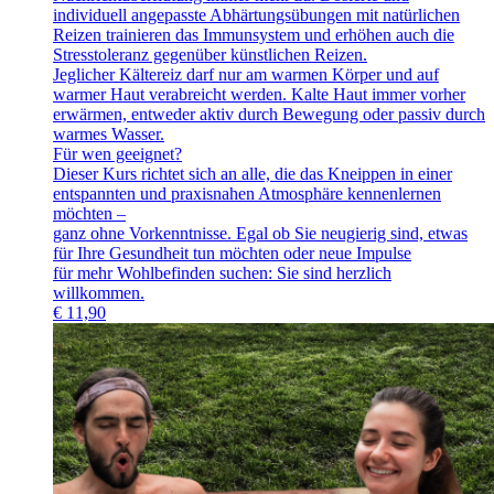
individuell angepasste Abhärtungsübungen mit natürlichen
Reizen trainieren das Immunsystem und erhöhen auch die
Stresstoleranz gegenüber künstlichen Reizen.
Jeglicher Kältereiz darf nur am warmen Körper und auf
warmer Haut verabreicht werden. Kalte Haut immer vorher
erwärmen, entweder aktiv durch Bewegung oder passiv durch
warmes Wasser.
Für wen geeignet?
Dieser Kurs richtet sich an alle, die das Kneippen in einer
entspannten und praxisnahen Atmosphäre kennenlernen
möchten –
ganz ohne Vorkenntnisse. Egal ob Sie neugierig sind, etwas
für Ihre Gesundheit tun möchten oder neue Impulse
für mehr Wohlbefinden suchen: Sie sind herzlich
willkommen.
€
11,90