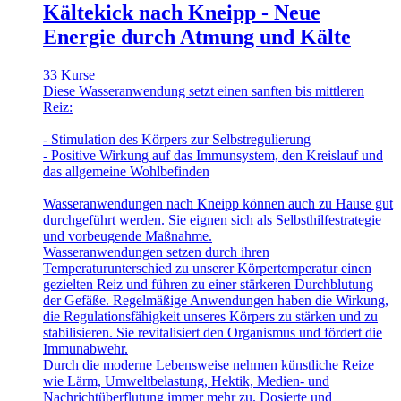
Kältekick nach Kneipp - Neue
Energie durch Atmung und Kälte
33 Kurse
Diese Wasseranwendung setzt einen sanften bis mittleren
Reiz:
- Stimulation des Körpers zur Selbstregulierung
- Positive Wirkung auf das Immunsystem, den Kreislauf und
das allgemeine Wohlbefinden
Wasseranwendungen nach Kneipp können auch zu Hause gut
durchgeführt werden. Sie eignen sich als Selbsthilfestrategie
und vorbeugende Maßnahme.
Wasseranwendungen setzen durch ihren
Temperaturunterschied zu unserer Körpertemperatur einen
gezielten Reiz und führen zu einer stärkeren Durchblutung
der Gefäße. Regelmäßige Anwendungen haben die Wirkung,
die Regulationsfähigkeit unseres Körpers zu stärken und zu
stabilisieren. Sie revitalisiert den Organismus und fördert die
Immunabwehr.
Durch die moderne Lebensweise nehmen künstliche Reize
wie Lärm, Umweltbelastung, Hektik, Medien- und
Nachrichtüberflutung immer mehr zu. Dosierte und