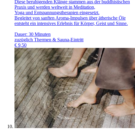
Diese beruhigenden Klänge stammen aus der buddhistischen
Praxis und werden weltweit in Meditation,
Yoga und Entspannungstherapien eingesetzt.
Begleitet von sanften Aroma-Impulsen über ätherische Öle
entsteht ein intensives Erlebnis für Körper, Geist und Sinne.
Dauer: 30 Minuten
zuzüglich Thermen & Sauna-Eintritt
€
9,50