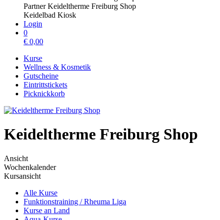
Partner Keideltherme Freiburg Shop
Keidelbad Kiosk
Login
0
€
0,00
Kurse
Wellness & Kosmetik
Gutscheine
Eintrittstickets
Picknickkorb
Keideltherme Freiburg Shop
Ansicht
Wochenkalender
Kursansicht
Alle Kurse
Funktionstraining / Rheuma Liga
Kurse an Land
Aqua-Kurse