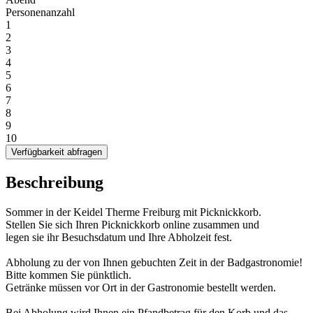
Personenanzahl
1
2
3
4
5
6
7
8
9
10
Verfügbarkeit abfragen
Beschreibung
Sommer in der Keidel Therme Freiburg mit Picknickkorb.
Stellen Sie sich Ihren Picknickkorb online zusammen und
legen sie ihr Besuchsdatum und Ihre Abholzeit fest.
Abholung zu der von Ihnen gebuchten Zeit in der Badgastronomie!
Bitte kommen Sie pünktlich.
Getränke müssen vor Ort in der Gastronomie bestellt werden.
Bei Abholung wird Ihnen ein Pfandbetrag für den Korb und das