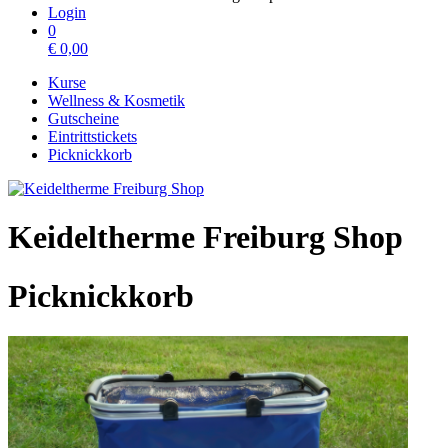
Login
0
€
0,00
Kurse
Wellness & Kosmetik
Gutscheine
Eintrittstickets
Picknickkorb
Keideltherme Freiburg Shop
Picknickkorb