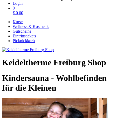
Login
0
€
0,00
Kurse
Wellness & Kosmetik
Gutscheine
Eintrittstickets
Picknickkorb
Keideltherme Freiburg Shop
Kindersauna - Wohlbefinden
für die Kleinen