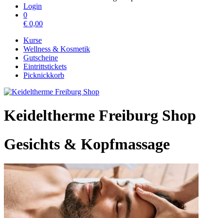
Login
0
€
0,00
Kurse
Wellness & Kosmetik
Gutscheine
Eintrittstickets
Picknickkorb
Keideltherme Freiburg Shop
Gesichts & Kopfmassage