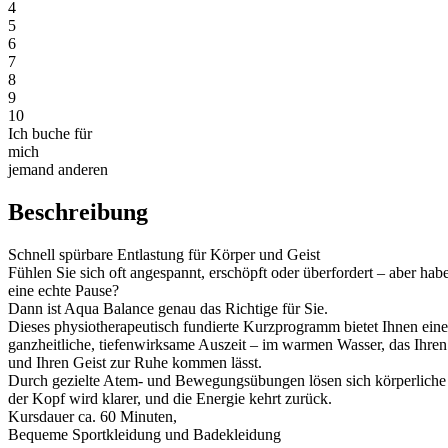
4
5
6
7
8
9
10
Ich buche für
mich
jemand anderen
Beschreibung
Schnell spürbare Entlastung für Körper und Geist
Fühlen Sie sich oft angespannt, erschöpft oder überfordert – aber hab
eine echte Pause?
Dann ist Aqua Balance genau das Richtige für Sie.
Dieses physiotherapeutisch fundierte Kurzprogramm bietet Ihnen eine
ganzheitliche, tiefenwirksame Auszeit – im warmen Wasser, das Ihren 
und Ihren Geist zur Ruhe kommen lässt.
Durch gezielte Atem- und Bewegungsübungen lösen sich körperlich
der Kopf wird klarer, und die Energie kehrt zurück.
Kursdauer ca. 60 Minuten,
Bequeme Sportkleidung und Badekleidung