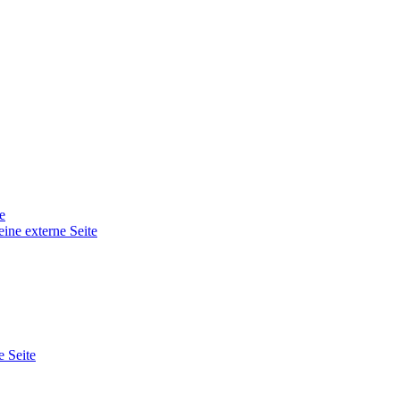
e
eine externe Seite
e Seite